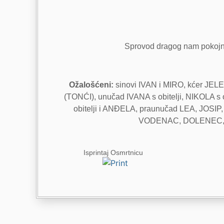
Sprovod dragog nam pokojnik
Ožalošćeni:
sinovi IVAN i MIRO, kćer JELE
(TONĆI), unučad IVANA s obitelji, NIKOLA s
obitelji i ANĐELA, praunučad LEA, JOS
VODENAC, DOLENEC, JU
Isprintaj Osmrtnicu