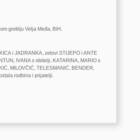
nom groblju Velja Međa, BiH.
e ANKICA i JADRANKA, zetovi STIJEPO i ANTE
 ANTUN, IVANA s obitelji, KATARINA, MARIO s
i LAKIĆ, MILOVČIĆ, TELESMANIĆ, BENDER,
rodbina i prijatelji.