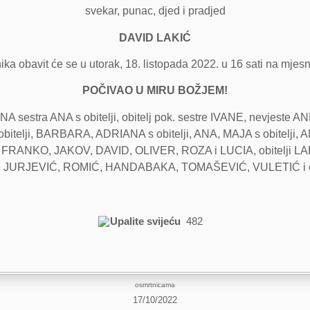
svekar, punac, djed i pradjed
DAVID LAKIĆ
a obavit će se u utorak, 18. listopada 2022. u 16 sati na mjes
POČIVAO U MIRU BOŽJEM!
NA sestra ANA s obitelji, obitelj pok. sestre IVANE, nevjest
 obitelji, BARBARA, ADRIANA s obitelji, ANA, MAJA s obitelji,
IP, FRANKO, JAKOV, DAVID, OLIVER, ROZA i LUCIA, obitelj
RJEVIĆ, ROMIĆ, HANDABAKA, TOMAŠEVIĆ, VULETIĆ i ostala 
Upalite svijeću
482
osmrtnicama
17/10/2022