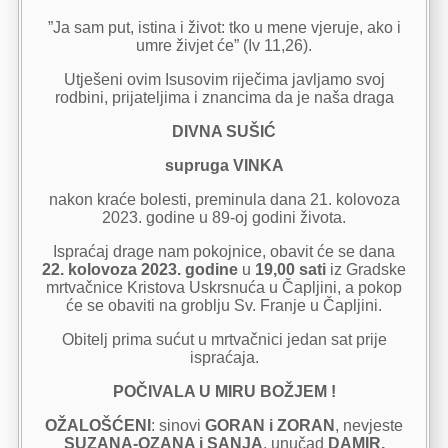
”Ja sam put, istina i život: tko u mene vjeruje, ako i
umre živjet će” (Iv 11,26).
Utješeni ovim Isusovim riječima javljamo svoj
rodbini, prijateljima i znancima da je naša draga
DIVNA SUŠIĆ
supruga VINKA
nakon kraće bolesti, preminula dana 21. kolovoza
2023. godine u 89-oj godini života.
Ispraćaj drage nam pokojnice, obavit će se dana
22. kolovoza 2023. godine
u
19,00 sati
iz Gradske
mrtvačnice Kristova Uskrsnuća u Čapljini, a pokop
će se obaviti na groblju Sv. Franje u Čapljini.
Obitelj prima sućut u mrtvačnici jedan sat prije
ispraćaja.
POČIVALA U MIRU BOŽJEM !
OŽALOŠĆENI
: sinovi
GORAN i ZORAN
, nevjeste
SUZANA-OZANA i SANJA
, unučad
DAMIR,