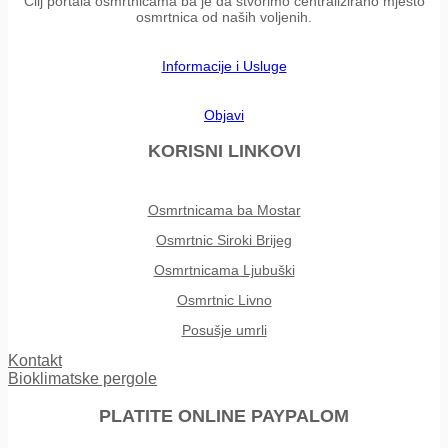
Cilj portala osmrtnicama ba je da stvorimo centralizirano mjesto
osmrtnica od naših voljenih.
Informacije i Usluge
Objavi
KORISNI LINKOVI
Osmrtnicama ba Mostar
Osmrtnic Siroki Brijeg
Osmrtnicama Ljubuški
Osmrtnic Livno
Posušje umrli
Kontakt
Bioklimatske pergole
PLATITE ONLINE PAYPALOM