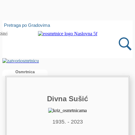
Isprobajte našu Android i IOS aplikaciju
Pretraga po Gradovima
Otvori
bjavi
Osmrtnica
Divna Sušić
1935. - 2023