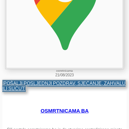
osmrtnicama
21/08/2023
POŠALJI POSLJEDNJI POZDRAV, SJEĆANJE, ZAHVALU
ILI SUĆUT
OSMRTNICAMA BA