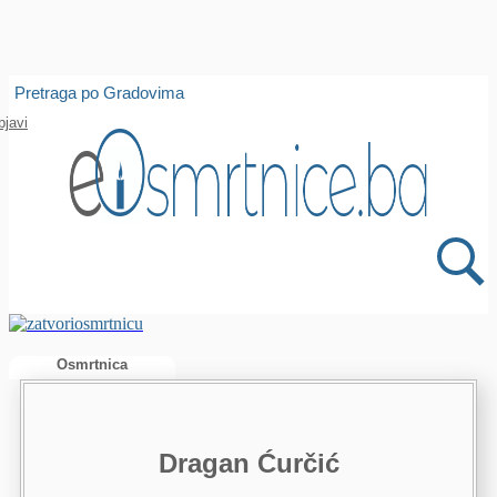
Isprobajte našu Android i IOS aplikaciju
Pretraga po Gradovima
Otvori
bjavi
Osmrtnica
Dragan Ćurčić