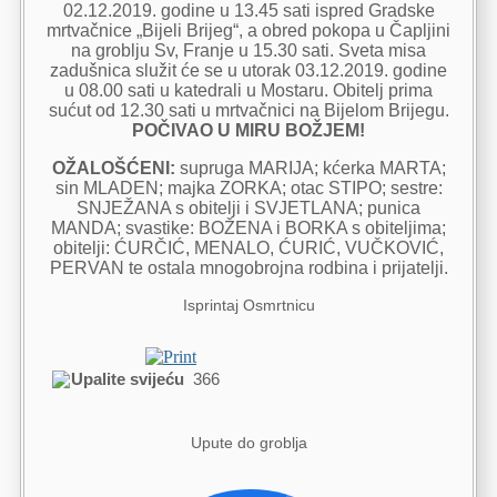
02.12.2019. godine u 13.45 sati ispred Gradske
mrtvačnice „Bijeli Brijeg“, a obred pokopa u Čapljini
na groblju Sv, Franje u 15.30 sati. Sveta misa
zadušnica služit će se u utorak 03.12.2019. godine
u 08.00 sati u katedrali u Mostaru. Obitelj prima
sućut od 12.30 sati u mrtvačnici na Bijelom Brijegu.
POČIVAO U MIRU BOŽJEM!
OŽALOŠĆENI:
supruga MARIJA; kćerka MARTA;
sin MLADEN; majka ZORKA; otac STIPO; sestre:
SNJEŽANA s obitelji i SVJETLANA; punica
MANDA; svastike: BOŽENA i BORKA s obiteljima;
obitelji: ĆURČIĆ, MENALO, ĆURIĆ, VUČKOVIĆ,
PERVAN te ostala mnogobrojna rodbina i prijatelji.
Isprintaj Osmrtnicu
Upalite svijeću
366
Upute do groblja