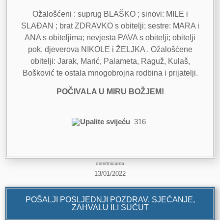
Ožalošćeni : suprug BLAŠKO ; sinovi: MILE i
SLAĐAN ; brat ZDRAVKO s obitelji; sestre: MARA i
ANA s obiteljima; nevjesta PAVA s obitelji; obitelji
pok. djeverova NIKOLE i ŽELJKA . Ožalošćene
obitelji: Jarak, Marić, Palameta, Raguž, Kulaš,
Bošković te ostala mnogobrojna rodbina i prijatelji.
POČIVALA U MIRU BOŽJEM!
Upalite svijeću
316
osmrtnicama
13/01/2022
POŠALJI POSLJEDNJI POZDRAV, SJEĆANJE,
ZAHVALU ILI SUĆUT