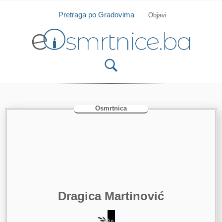
Isprobajte našu Android i IOS aplikaciju
Otvori
Pretraga po Gradovima
Objavi
Osmrtnica
Dragica Martinović