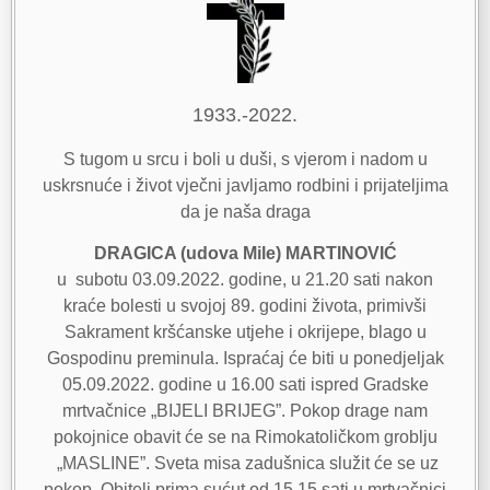
1933.-2022.
S tugom u srcu i boli u duši, s vjerom i nadom u
uskrsnuće i život vječni javljamo rodbini i prijateljima
da je naša draga
DRAGICA (udova Mile) MARTINOVIĆ
u subotu 03.09.2022. godine, u 21.20 sati nakon
kraće bolesti u svojoj 89. godini života, primivši
Sakrament kršćanske utjehe i okrijepe, blago u
Gospodinu preminula. Ispraćaj će biti u ponedjeljak
05.09.2022. godine u 16.00 sati ispred Gradske
mrtvačnice „BIJELI BRIJEG”. Pokop drage nam
pokojnice obavit će se na Rimokatoličkom groblju
„MASLINE”. Sveta misa zadušnica služit će se uz
pokop. Obitelj prima sućut od 15.15 sati u mrtvačnici