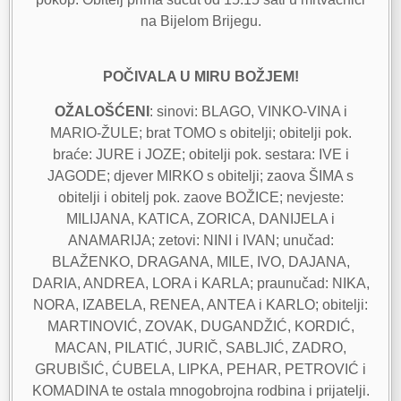
na Bijelom Brijegu.
POČIVALA U MIRU BOŽJEM!
OŽALOŠĆENI
: sinovi: BLAGO, VINKO-VINA i
MARIO-ŽULE; brat TOMO s obitelji; obitelji pok.
braće: JURE i JOZE; obitelji pok. sestara: IVE i
JAGODE; djever MIRKO s obitelji; zaova ŠIMA s
obitelji i obitelj pok. zaove BOŽICE; nevjeste:
MILIJANA, KATICA, ZORICA, DANIJELA i
ANAMARIJA; zetovi: NINI i IVAN; unučad:
BLAŽENKO, DRAGANA, MILE, IVO, DAJANA,
DARIA, ANDREA, LORA i KARLA; praunučad: NIKA,
NORA, IZABELA, RENEA, ANTEA i KARLO; obitelji:
MARTINOVIĆ, ZOVAK, DUGANDŽIĆ, KORDIĆ,
MACAN, PILATIĆ, JURIČ, SABLJIĆ, ZADRO,
GRUBIŠIĆ, ĆUBELA, LIPKA, PEHAR, PETROVIĆ i
KOMADINA te ostala mnogobrojna rodbina i prijatelji.