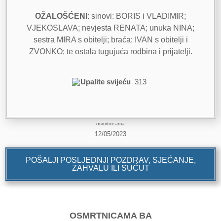
OŽALOŠĆENI
: sinovi: BORIS i VLADIMIR;
VJEKOSLAVA; nevjesta RENATA; unuka NINA;
sestra MIRA s obitelji; braća: IVAN s obitelji i
ZVONKO; te ostala tugujuća rodbina i prijatelji.
Upalite svijeću
313
osmrtnicama
12/05/2023
POŠALJI POSLJEDNJI POZDRAV, SJEĆANJE,
ZAHVALU ILI SUĆUT
OSMRTNICAMA BA