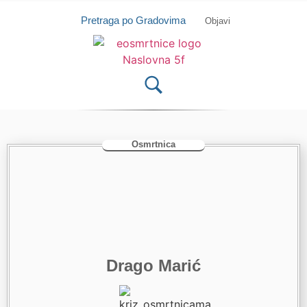
Isprobajte našu Android i IOS aplikaciju
Otvori
Pretraga po Gradovima
Objavi
Osmrtnica
Drago Marić