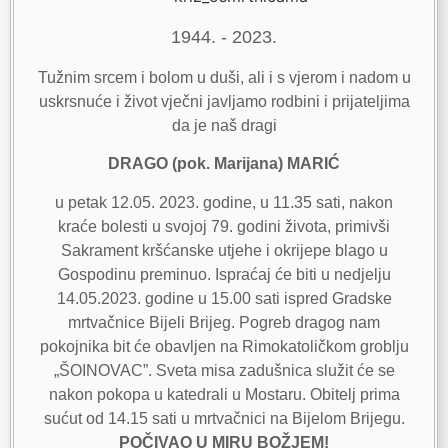
1944. - 2023.
Tužnim srcem i bolom u duši, ali i s vjerom i nadom u
uskrsnuće i život vječni javljamo rodbini i prijateljima
da je naš dragi
DRAGO (pok. Marijana) MARIĆ
u petak 12.05. 2023. godine, u 11.35 sati, nakon
kraće bolesti u svojoj 79. godini života, primivši
Sakrament kršćanske utjehe i okrijepe blago u
Gospodinu preminuo. Ispraćaj će biti u nedjelju
14.05.2023. godine u 15.00 sati ispred Gradske
mrtvačnice Bijeli Brijeg. Pogreb dragog nam
pokojnika bit će obavljen na Rimokatoličkom groblju
„ŠOINOVAC”. Sveta misa zadušnica služit će se
nakon pokopa u katedrali u Mostaru. Obitelj prima
sućut od 14.15 sati u mrtvačnici na Bijelom Brijegu.
POČIVAO U MIRU BOŽJEM!