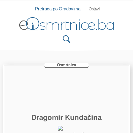
Isprobajte našu Android i IOS aplikaciju
Otvori
Pretraga po Gradovima
Objavi
Osmrtnica
Dragomir Kundačina