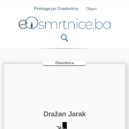
Isprobajte našu Android i IOS aplikaciju
Otvori
Pretraga po Gradovima
Objavi
Osmrtnica
Dražan Jarak