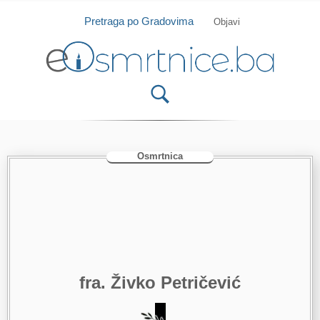
Isprobajte našu Android i IOS aplikaciju
Otvori
Pretraga po Gradovima
Objavi
Osmrtnica
fra. Živko Petričević