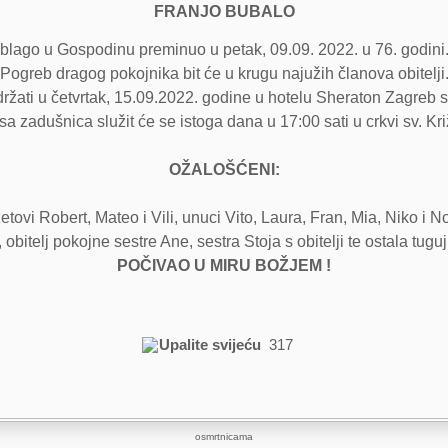
FRANJO BUBALO
blago u Gospodinu preminuo u petak, 09.09. 2022. u 76. godini
Pogreb dragog pokojnika bit će u krugu najužih članova obitelji
žati u četvrtak, 15.09.2022. godine u hotelu Sheraton Zagreb s
a zadušnica služit će se istoga dana u 17:00 sati u crkvi sv. Kri
OŽALOŠĆENI:
zetovi Robert, Mateo i Vili, unuci Vito, Laura, Fran, Mia, Niko i 
 obitelj pokojne sestre Ane, sestra Stoja s obitelji te ostala tuguj
POČIVAO U MIRU BOŽJEM !
Upalite svijeću
317
osmrtnicama