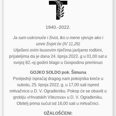
1940.-2022.
Ja sam uskrsnuće i život, tko u mene vjeruje ako i
umre živjet će (IV 11,26)
Utješeni ovim Isusovim riječima javljamo rodbini,
prijateljima da je dana 24. lipnja 2022. g u 01,00 sat u
svojoj 82.-oj godini blago u Gospodinu preminuo
GOJKO SOLDO pok. Šimuna
Posljednji ispraćaj dragog nam pokojnika kreće u
subotu, 25. lipnja 2022. g. u 17,00 sati ispred
mrtvačnice u D. V. Ograđeniku. Pokop će se obaviti u
groblju «Hrvatskih Vitezova» u D. V. Ograđeniku.
Obitelj prima sućut od 16,00 sati u mrtvačnici.
OŽALOŠĆENI: