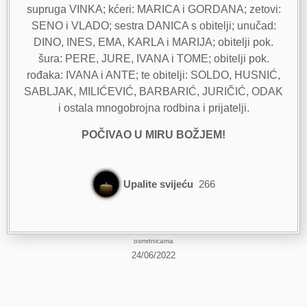
supruga VINKA; kćeri: MARICA i GORDANA; zetovi:
SENO i VLADO; sestra DANICA s obitelji; unučad:
DINO, INES, EMA, KARLA i MARIJA; obitelji pok.
šura: PERE, JURE, IVANA i TOME; obitelji pok.
rođaka: IVANA i ANTE; te obitelji: SOLDO, HUSNIĆ,
SABLJAK, MILIĆEVIĆ, BARBARIĆ, JURIČIĆ, ODAK
i ostala mnogobrojna rodbina i prijatelji.
POČIVAO U MIRU BOŽJEM!
Upalite svijeću
266
osmrtnicama
24/06/2022