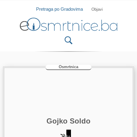
Isprobajte našu Android i IOS aplikaciju
Otvori
Pretraga po Gradovima
Objavi
Osmrtnica
Gojko Soldo