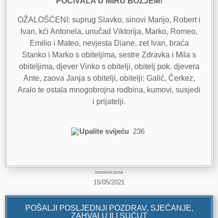
POČIVALA U MIRU BOŽJEM!
OŽALOŠĆENI: suprug Slavko, sinovi Marijo, Robert i
Ivan, kći Antonela, unučad Viktorija, Marko, Romeo,
Emilio i Mateo, nevjesta Diane, zet Ivan, braća
Stanko i Marko s obiteljima, sestre Zdravka i Mila s
obiteljima, djever Vinko s obitelji, obitelj pok. djevera
Ante, zaova Janja s obitelji, obitelji: Galić, Čerkez,
Aralo te ostala mnogobrojna rodbina, kumovi, susjedi
i prijatelji.
Upalite svijeću
236
osmrtnicama
15/05/2021
POŠALJI POSLJEDNJI POZDRAV, SJEĆANJE,
ZAHVALU ILI SUĆUT