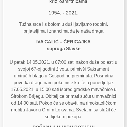
1954. - 2021.
Tužna srca i s bolom u duši javljamo rodbini,
prijateljima i znancima da je naša draga
IVA GALIĆ – ČERIGAJKA
supruga Slavke
U petak 14.05.2021. u 07:00 sati nakon duže bolesti u
svojoj 67-oj godini života, primivši Sakrament
umirućih blago u Gospodinu preminula. Posmrtna
povorka drage nam pokojnice kreće u ponedjeljak
17.05.2021. u 15:00 sati ispred gradske mrtvačnice u
Širokom Brijegu. Obitelj će primati sućut u mrtvačnici
od 14:00 sati. Pokop će se obaviti na rimokatoličkom
groblju Javor u Crnim Lokvama. Sveta misa služit će
se tijekom pokopa.