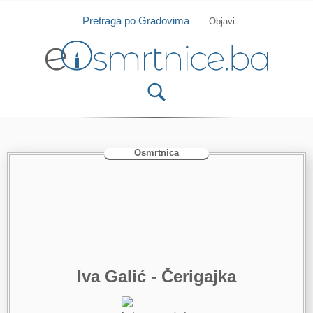
Isprobajte našu Android i IOS aplikaciju
Otvori
Pretraga po Gradovima
Objavi
Osmrtnica
Iva Galić - Čerigajka