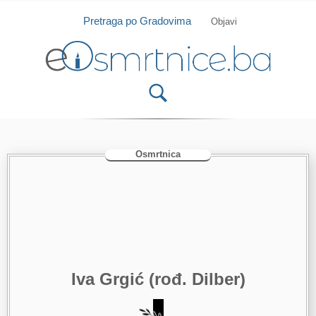
Isprobajte našu Android i IOS aplikaciju
Otvori
Pretraga po Gradovima
Objavi
Osmrtnica
Iva Grgić (rođ. Dilber)