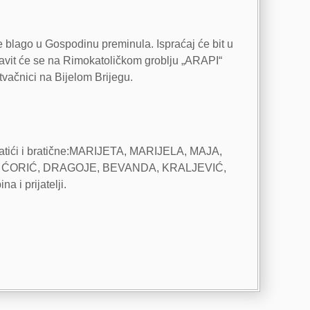
e blago u Gospodinu preminula. Ispraćaj će bit u
bavit će se na Rimokatoličkom groblju „ARAPI“
tvačnici na Bijelom Brijegu.
ratići i bratične:MARIJETA, MARIJELA, MAJA,
GETA, ĆORIĆ, DRAGOJE, BEVANDA, KRALJEVIĆ,
i prijatelji.