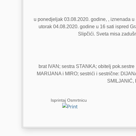
u ponedjeljak 03.08.2020. godine, , iznenada u 
utorak 04.08.2020. godine u 16 sati ispred G
Slipčići. Sveta misa zadušn
brat IVAN; sestra STANKA; obitelj pok.sest
MARIJANA i MIRO; sestrići i sestrične: D
SMILJANIĆ, B
Isprintaj Osmrtnicu