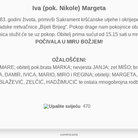
Iva (pok. Nikole) Margeta
83. godini života, primivši Sakrament kršćanske utjehe i okrijep
radske mrtvačnice „Bijeli Brijeg“. Pokop drage nam pokojnice o
ica služit će se uz pokop. Obitelj prima sućut od 15.15 sati u mr
POČIVALA U MIRU BOŽJEM!
OŽALOŠĆENI:
re MARE; obitelj pok.brata MARKA; nevjesta JANJA; zet MIŠO; b
IJANA, DAMIR, IVICA, MARIO, MIRO i REGINA; obitelji: MAR
LAŽEVIĆ, ZELČIĆ, HADŽIMUCIĆ te ostala mnogobrojna rodbina 
Upalite svijeću
470
osmrtnicama