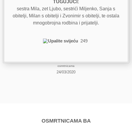
TUGUJUĆI:
sestra Mila, zet Ljubo, sestrići Miljenko, Sanja s
obitelji, Milan s obitelji i Zvonimir s obitelji, te ostala
mnogobrojna rodbina i prijatelji.
Upalite svijeću
249
osmrtnicama
24/03/2020
OSMRTNICAMA BA