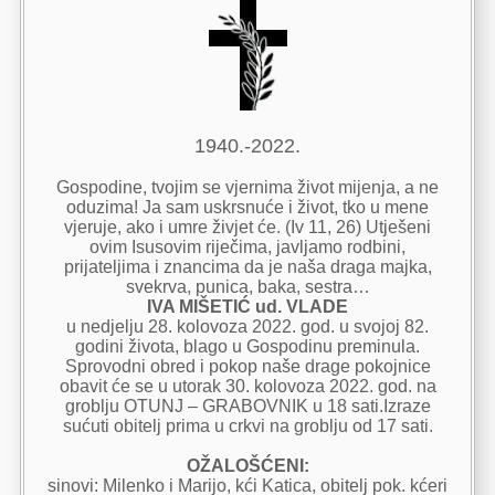
1940.-2022.
Gospodine, tvojim se vjernima život mijenja, a ne
oduzima! Ja sam uskrsnuće i život, tko u mene
vjeruje, ako i umre živjet će. (Iv 11, 26) Utješeni
ovim Isusovim riječima, javljamo rodbini,
prijateljima i znancima da je naša draga majka,
svekrva, punica, baka, sestra…
IVA MIŠETIĆ ud. VLADE
u nedjelju 28. kolovoza 2022. god. u svojoj 82.
godini života, blago u Gospodinu preminula.
Sprovodni obred i pokop naše drage pokojnice
obavit će se u utorak 30. kolovoza 2022. god. na
groblju OTUNJ – GRABOVNIK u 18 sati.Izraze
sućuti obitelj prima u crkvi na groblju od 17 sati.
OŽALOŠĆENI:
sinovi: Milenko i Marijo, kći Katica, obitelj pok. kćeri