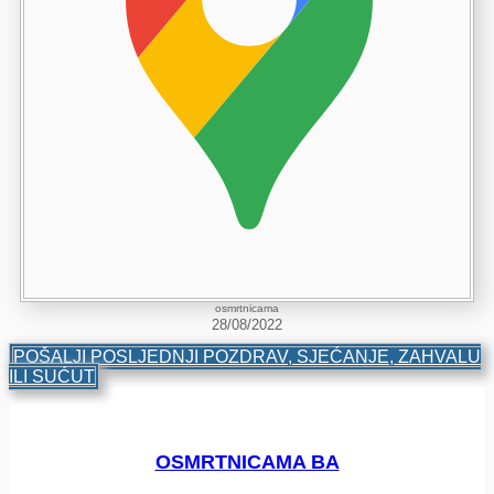
osmrtnicama
28/08/2022
POŠALJI POSLJEDNJI POZDRAV, SJEĆANJE, ZAHVALU
ILI SUĆUT
OSMRTNICAMA BA