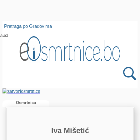
Isprobajte našu Android i IOS aplikaciju
Pretraga po Gradovima
Otvori
bjavi
Osmrtnica
Iva Mišetić