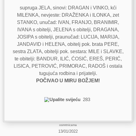
supruga JELA, sinovi: DRAGAN i VINKO, kći
MILENKA, nevjeste: DRAŽENKA i ILONKA, zet
STANKO, unučad: IVAN, FRANJO, BRANIMIR,
IVANA s obitelji, JELENA s obitelji, DRAGANA,
JOSIPA s obitelji, praunučad: LUCIJA, MARIJA,
JANDAVID i HELENA, obitelj pok. brata PERE,
sestra ZLATA, obitelji pok. sestara: MILE i SLAVKE,
te obitelji: BANDUR, ILIĆ, ĆOSIĆ, EREŠ, PERIĆ,
LISICA, PETROVIĆ, PRIMORAC, RADOŠ i ostala
tugujuća rodbina i prijatelji.
POČIVAO U MIRU BOŽJEM!
Upalite svijeću
283
osmrtnicama
13/01/2022