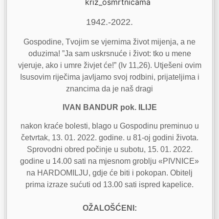
1942.-2022.
Gospodine, Tvojim se vjernima život mijenja, a ne
oduzima! ”Ja sam uskrsnuće i život: tko u mene
vjeruje, ako i umre živjet će!” (Iv 11,26). Utješeni ovim
Isusovim riječima javljamo svoj rodbini, prijateljima i
znancima da je naš dragi
IVAN BANDUR pok. ILIJE
nakon kraće bolesti, blago u Gospodinu preminuo u
četvrtak, 13. 01. 2022. godine. u 81-oj godini života.
Sprovodni obred počinje u subotu, 15. 01. 2022.
godine u 14.00 sati na mjesnom groblju «PIVNICE»
na HARDOMILJU, gdje će biti i pokopan. Obitelj
prima izraze sućuti od 13.00 sati ispred kapelice.
OŽALOŠĆENI: