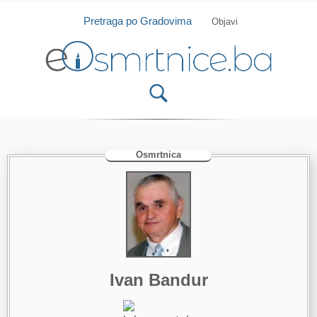
Isprobajte našu Android i IOS aplikaciju
Otvori
Pretraga po Gradovima
Objavi
Osmrtnica
Ivan Bandur