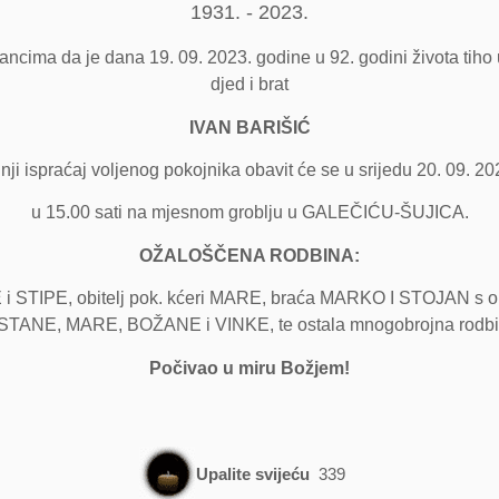
1931. - 2023.
nancima da je dana 19. 09. 2023. godine u 92. godini života tih
djed i brat
IVAN
BARIŠIĆ
nji ispraćaj voljenog pokojnika obavit će se u srijedu 20. 09. 20
u 15.00 sati na mjesnom groblju u GALEČIĆU-ŠUJICA.
OŽALOŠČENA RODBINA:
E i STIPE, obitelj pok. kćeri MARE, braća MARKO I STOJAN s obit
,STANE, MARE, BOŽANE i VINKE, te ostala mnogobrojna rodbina i
Počivao u miru Božjem!
Upalite svijeću
339