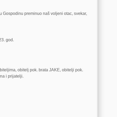
o u Gospodinu preminuo naš voljeni otac, svekar,
23. god.
eljima, obitelj pok. brata JAKE, obitelji pok.
 prijatelji.