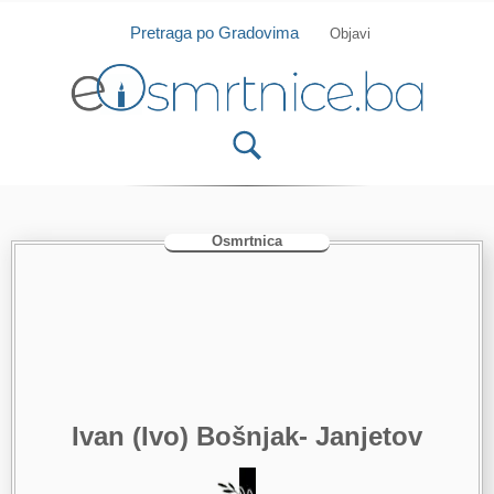
Isprobajte našu Android i IOS aplikaciju
Otvori
Pretraga po Gradovima
Objavi
Osmrtnica
Ivan (Ivo) Bošnjak- Janjetov