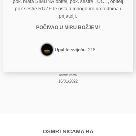
pok. brata ŠIMUNA,obitelj pok. sestre LUCE, obitelj
pok sestre RUŽE te ostala mnogobrojna rodbina i
prijatelji.
POČIVAO U MIRU BOŽJEM!
Upalite svijeću
218
osmrtnicama
16/01/2022
OSMRTNICAMA BA