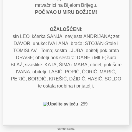
mrtvačnici na Bijelom Brijegu.
POČIVAO U MIRU BOŽJEM!
OŽALOŠĆENI:
sin LEO; kćerka SANJA; nevjesta ANDRIJANA; zet
DAVOR; unuke: IVA i ANA; braća: STOJAN-Stole i
TOMISLAV –Toma; sestra LJUBA; obitelj pok.brata
DRAGE; obitelji pok.sestara: DANE i MILE; šura
BLAŽ; svastike: KATA, ŠIMA i MARA; obitelj pok.šure
IVANA; obitelji: LASIĆ, POPIĆ, ĆORIĆ, MARIĆ,
PERIĆ, BORDIĆ, KREŠIĆ, DŽIDIĆ, HASIĆ, SOLDO
te ostala rodbina i prijatelji.
Upalite svijeću
299
osmrtnicama