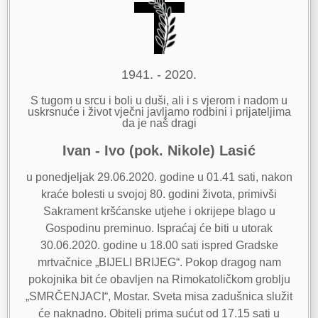
1941. - 2020.
S tugom u srcu i boli u duši, ali i s vjerom i nadom u
uskrsnuće i život vječni javljamo rodbini i prijateljima
da je naš dragi
Ivan - Ivo (pok. Nikole) Lasić
u ponedjeljak 29.06.2020. godine u 01.41 sati, nakon
kraće bolesti u svojoj 80. godini života, primivši
Sakrament kršćanske utjehe i okrijepe blago u
Gospodinu preminuo. Ispraćaj će biti u utorak
30.06.2020. godine u 18.00 sati ispred Gradske
mrtvačnice „BIJELI BRIJEG“. Pokop dragog nam
pokojnika bit će obavljen na Rimokatoličkom groblju
„SMRČENJACI“, Mostar. Sveta misa zadušnica služit
će naknadno. Obitelj prima sućut od 17.15 sati u