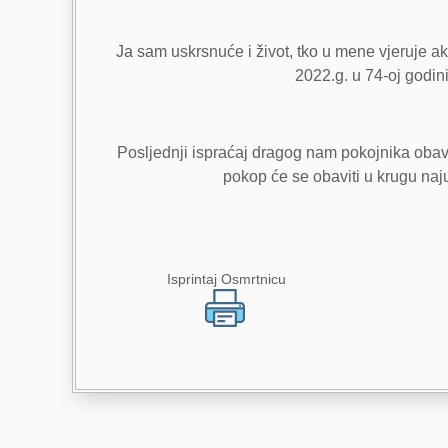
Ja sam uskrsnuće i život, tko u mene vjeruje ako
2022.g. u 74-oj godini
Posljednji ispraćaj dragog nam pokojnika obavi
pokop će se obaviti u krugu naju
Isprintaj Osmrtnicu