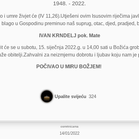
1948. - 2022.
 i umre živjet će (IV 11,26).Utješeni ovim Isusovim riječima javlj
 blago u Gospodinu preminuo naš suprug, otac, djed, pradjed, bra
IVAN KRNDELJ pok. Mate
t će se u subotu, 15. siječnja 2022.g. u 14,00 sati u Božića gro
že obitelji.Zahvalni za neizmjernu dobrotu i ljubav koju nam je 
POČIVAO U MIRU BOŽJEM!
Upalite svijeću
324
osmrtnicama
14/01/2022