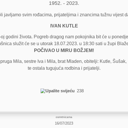
1952. - 2023.
i javljamo svim rođacima, prijateljima i znancima tužnu vijest d
IVAN KUTLE
oj godini života. Pogreb dragog nam pokojnika bit će u ponedjel
nica služit će se u utorak 18.07.2023. u 18:30 sati u župi Blaž
POČIVAO U MIRU BOŽJEM!
 supruga Mila, sestre Iva i Mila, brat Mladen, obitelji: Kutle, Šuš
te ostala tugujuća rodbina i prijatelji.
Upalite svijeću
238
osmrtnicama
16/07/2023