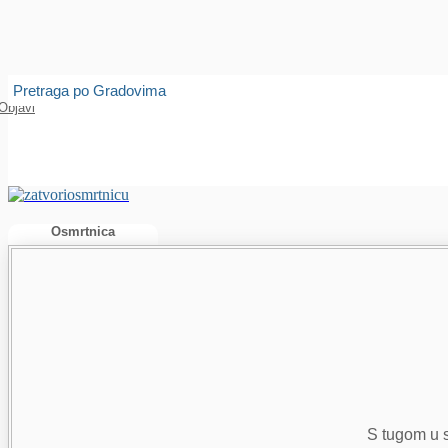
Isprobajte našu Android i IOS aplikaciju
Otvori
Pretraga po Gradovima
Objavi
Osmrtnica
S tugom u sr