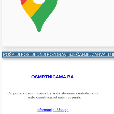
POŠALJI POSLJEDNJI POZDRAV, SJEĆANJE, ZAHVALU I
OSMRTNICAMA BA
Cilj portala osmrtnicama ba je da stvorimo centralizirano
mjesto osmrtnica od naših voljenih.
Informacije i Usluge