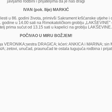
javljamo rodbini i prijateljima da je naš dragi
IVAN (pok. Ilije) MARKIĆ
lesti u 86. godini života, primivši Sakrament kršćanske utjehe
1. godine u 14.00 sati na Rimokatoličkom groblju „LAKŠEVINE” 
telj prima sućut od 13.15 sati u kapelici na groblju LAKŠEVINE.
POČIVAO U MIRU BOŽJEM!
a VERONIKA;sestra DRAGICA; kćeri: ANKICA i MARINA; sin
; zetovi, unučad, praunučad te ostala tugujuća rodbina i prijate