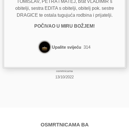
TOMISLAV, PETRA i MATEJ, brat VLADIMIR s
obitelji, sestra EDITA s obitelji, obitelj pok. sestre
DRAGICE te ostala tugujuća rodbina i prijatelji.
POČIVAO U MIRU BOŽJEM!
Upalite svijeću
314
osmrtnicama
13/10/2022
OSMRTNICAMA BA