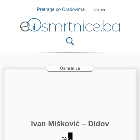
Isprobajte našu Android i IOS aplikaciju
Otvori
Pretraga po Gradovima
Objavi
Osmrtnica
Ivan Mišković – Didov