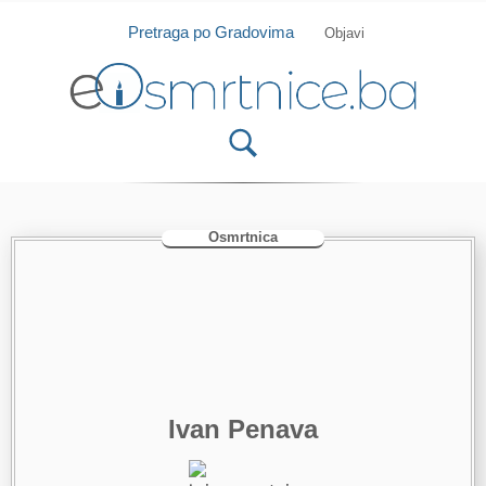
Isprobajte našu Android i IOS aplikaciju
Otvori
Pretraga po Gradovima
Objavi
Osmrtnica
Ivan Penava