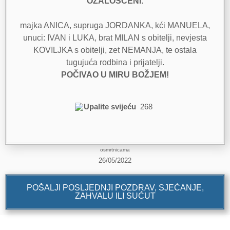
OŽALOŠĆENI:
majka ANICA, supruga JORDANKA, kći MANUELA,
unuci: IVAN i LUKA, brat MILAN s obitelji, nevjesta
KOVILJKA s obitelji, zet NEMANJA, te ostala
tugujuća rodbina i prijatelji.
POČIVAO U MIRU BOŽJEM!
Upalite svijeću
268
osmrtnicama
26/05/2022
POŠALJI POSLJEDNJI POZDRAV, SJEĆANJE,
ZAHVALU ILI SUĆUT