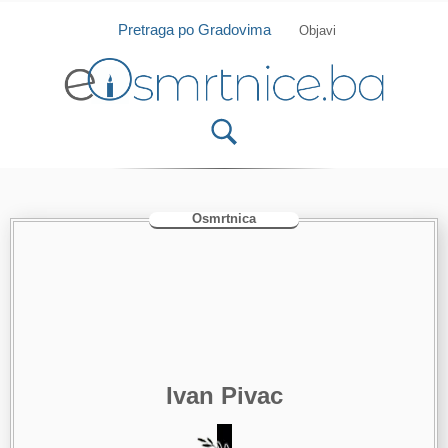
Isprobajte našu Android i IOS aplikaciju
Otvori
Pretraga po Gradovima
Objavi
Osmrtnica
Ivan Pivac