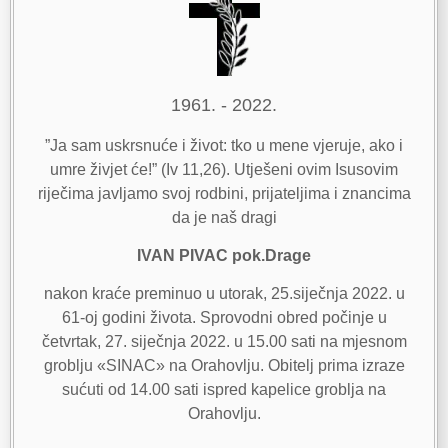
1961. - 2022.
”Ja sam uskrsnuće i život: tko u mene vjeruje, ako i
umre živjet će!” (Iv 11,26). Utješeni ovim Isusovim
riječima javljamo svoj rodbini, prijateljima i znancima
da je naš dragi
IVAN PIVAC pok.Drage
nakon kraće preminuo u utorak, 25.siječnja 2022. u
61-oj godini života. Sprovodni obred počinje u
četvrtak, 27. siječnja 2022. u 15.00 sati na mjesnom
groblju «SINAC» na Orahovlju. Obitelj prima izraze
sućuti od 14.00 sati ispred kapelice groblja na
Orahovlju.