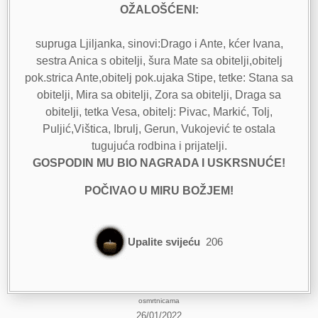
OŽALOŠĆENI:
supruga Ljiljanka, sinovi:Drago i Ante, kćer Ivana,
sestra Anica s obitelji, šura Mate sa obitelji,obitelj
pok.strica Ante,obitelj pok.ujaka Stipe, tetke: Stana sa
obitelji, Mira sa obitelji, Zora sa obitelji, Draga sa
obitelji, tetka Vesa, obitelj: Pivac, Markić, Tolj,
Puljić,Vištica, Ibrulj, Gerun, Vukojević te ostala
tugujuća rodbina i prijatelji.
GOSPODIN MU BIO NAGRADA I USKRSNUĆE!
POČIVAO U MIRU BOŽJEM!
Upalite svijeću
206
osmrtnicama
26/01/2022