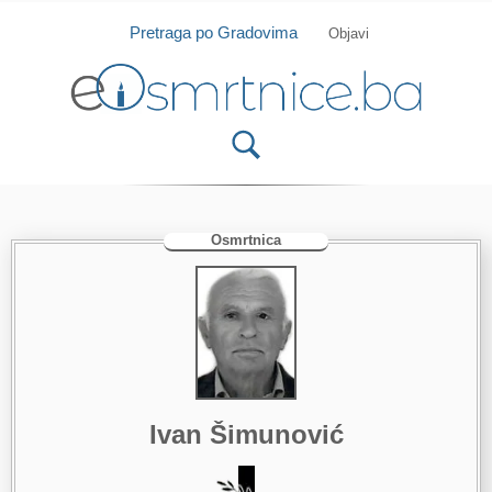
Isprobajte našu Android i IOS aplikaciju
Otvori
Pretraga po Gradovima
Objavi
Osmrtnica
Ivan Šimunović