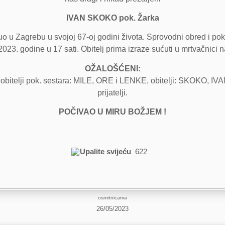
IVAN SKOKO pok. Žarka
u Zagrebu u svojoj 67-oj godini života. Sprovodni obred i poko
023. godine u 17 sati. Obitelj prima izraze sućuti u mrtvačnici n
OŽALOŠĆENI:
bitelji pok. sestara: MILE, ORE i LENKE, obitelji: SKOKO, IVAN
prijatelji.
POČIVAO U MIRU BOŽJEM !
Upalite svijeću
622
osmrtnicama
26/05/2023