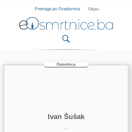
Isprobajte našu Android i IOS aplikaciju
Otvori
Pretraga po Gradovima
Objavi
Osmrtnica
Ivan Šušak
-