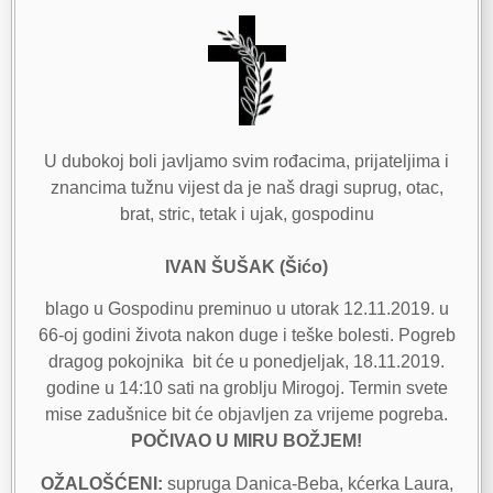
U dubokoj boli javljamo svim rođacima, prijateljima i
znancima tužnu vijest da je naš dragi suprug, otac,
brat, stric, tetak i ujak, gospodinu
IVAN ŠUŠAK (Šićo)
blago u Gospodinu preminuo u utorak 12.11.2019. u
66-oj godini života nakon duge i teške bolesti. Pogreb
dragog pokojnika bit će u ponedjeljak, 18.11.2019.
godine u 14:10 sati na groblju Mirogoj. Termin svete
mise zadušnice bit će objavljen za vrijeme pogreba.
POČIVAO U MIRU BOŽJEM!
OŽALOŠĆENI:
supruga Danica-Beba, kćerka Laura,