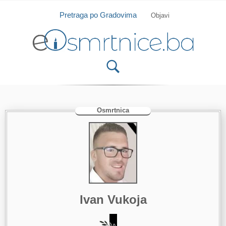
Isprobajte našu Android i IOS aplikaciju
Otvori
Pretraga po Gradovima
Objavi
Osmrtnica
Ivan Vukoja