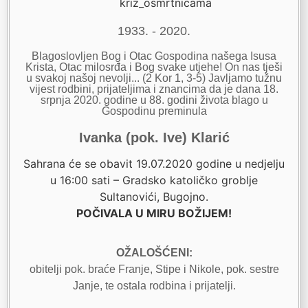
1933. - 2020.
Blagoslovljen Bog i Otac Gospodina našega Isusa
Krista, Otac milosrđa i Bog svake utjehe! On nas tješi
u svakoj našoj nevolji... (2 Kor 1, 3-5) Javljamo tužnu
vijest rodbini, prijateljima i znancima da je dana 18.
srpnja 2020. godine u 88. godini života blago u
Gospodinu preminula
Ivanka (pok. Ive) Klarić
Sahrana će se obavit 19.07.2020 godine u nedjelju
u 16:00 sati – Gradsko katoličko groblje
Sultanovići, Bugojno.
POČIVALA U MIRU BOŽIJEM!
OŽALOŠĆENI:
obitelji pok. braće Franje, Stipe i Nikole, pok. sestre
Janje, te ostala rodbina i prijatelji.