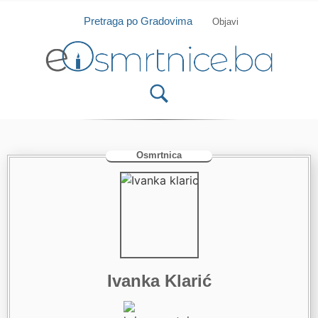
Isprobajte našu Android i IOS aplikaciju
Otvori
Pretraga po Gradovima
Objavi
Osmrtnica
Ivanka Klarić