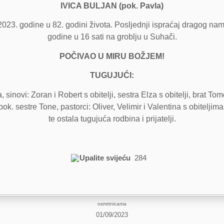
IVICA BULJAN (pok. Pavla)
23. godine u 82. godini života. Posljednji ispraćaj dragog nam
godine u 16 sati na groblju u Suhači.
POČIVAO U MIRU BOŽJEM!
TUGUJUĆI:
sinovi: Zoran i Robert s obitelji, sestra Elza s obitelji, brat Tomo 
pok. sestre Tone, pastorci: Oliver, Velimir i Valentina s obiteljima
te ostala tugujuća rodbina i prijatelji.
Upalite svijeću
284
osmrtnicama
01/09/2023