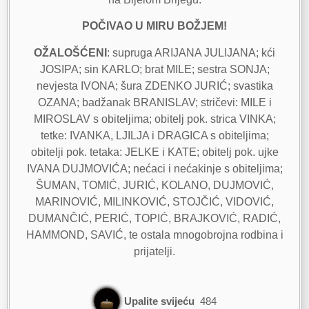
POČIVAO U MIRU BOŽJEM!
OŽALOŠĆENI
: supruga ARIJANA JULIJANA; kći
JOSIPA; sin KARLO; brat MILE; sestra SONJA;
nevjesta IVONA; šura ZDENKO JURIĆ; svastika
OZANA; badžanak BRANISLAV; stričevi: MILE i
MIROSLAV s obiteljima; obitelj pok. strica VINKA;
tetke: IVANKA, LJILJA i DRAGICA s obiteljima;
obitelji pok. tetaka: JELKE i KATE; obitelj pok. ujke
IVANA DUJMOVIĆA; nećaci i nećakinje s obiteljima;
ŠUMAN, TOMIĆ, JURIĆ, KOLANO, DUJMOVIĆ,
MARINOVIĆ, MILINKOVIĆ, STOJČIĆ, VIDOVIĆ,
DUMANČIĆ, PERIĆ, TOPIĆ, BRAJKOVIĆ, RADIĆ,
HAMMOND, SAVIĆ, te ostala mnogobrojna rodbina i
prijatelji.
Upalite svijeću
484