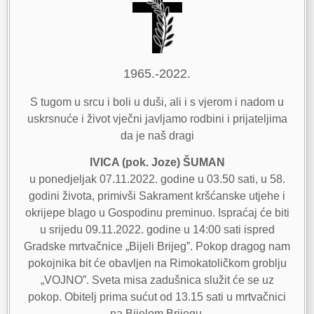
1965.-2022.
S tugom u srcu i boli u duši, ali i s vjerom i nadom u
uskrsnuće i život vječni javljamo rodbini i prijateljima
da je naš dragi
IVICA (pok. Joze) ŠUMAN
u ponedjeljak 07.11.2022. godine u 03.50 sati, u 58.
godini života, primivši Sakrament kršćanske utjehe i
okrijepe blago u Gospodinu preminuo. Ispraćaj će biti
u srijedu 09.11.2022. godine u 14:00 sati ispred
Gradske mrtvačnice „Bijeli Brijeg”. Pokop dragog nam
pokojnika bit će obavljen na Rimokatoličkom groblju
„VOJNO”. Sveta misa zadušnica služit će se uz
pokop. Obitelj prima sućut od 13.15 sati u mrtvačnici
na Bijelom Brijegu.