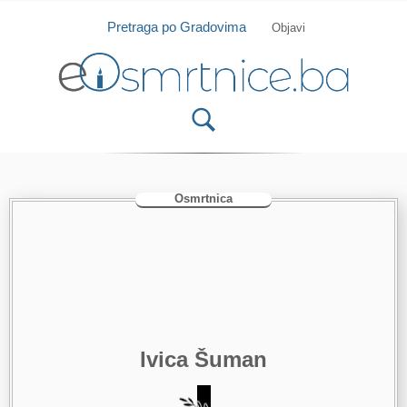
Isprobajte našu Android i IOS aplikaciju
Otvori
Pretraga po Gradovima
Objavi
Osmrtnica
Ivica Šuman