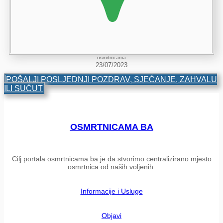
osmrtnicama
23/07/2023
POŠALJI POSLJEDNJI POZDRAV, SJEĆANJE, ZAHVALU
ILI SUĆUT
OSMRTNICAMA BA
Cilj portala osmrtnicama ba je da stvorimo centralizirano mjesto
osmrtnica od naših voljenih.
Informacije i Usluge
Objavi