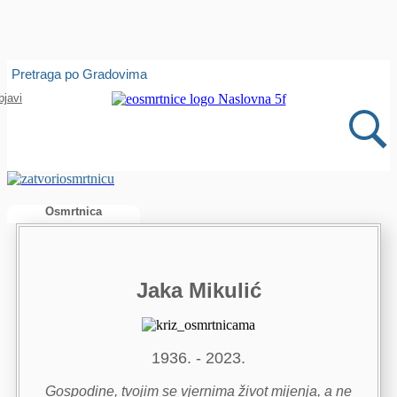
Isprobajte našu Android i IOS aplikaciju
Pretraga po Gradovima
Otvori
bjavi
Osmrtnica
Jaka Mikulić
1936. - 2023.
Gospodine, tvojim se vjernima život mijenja, a ne