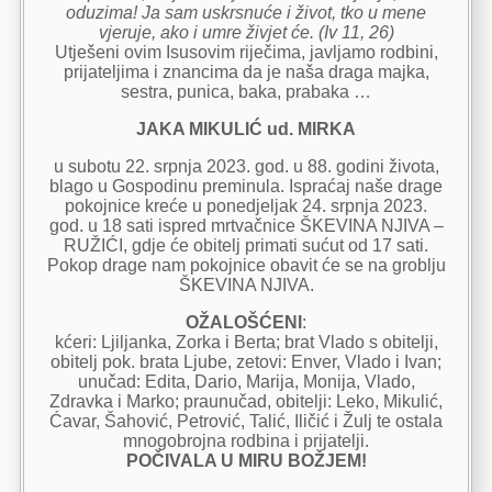
oduzima! Ja sam uskrsnuće i život, tko u mene
vjeruje, ako i umre živjet će. (Iv 11, 26)
Utješeni ovim Isusovim riječima, javljamo rodbini,
prijateljima i znancima da je naša draga majka,
sestra, punica, baka, prabaka …
JAKA MIKULIĆ ud. MIRKA
u subotu 22. srpnja 2023. god. u 88. godini života,
blago u Gospodinu preminula. Ispraćaj naše drage
pokojnice kreće u ponedjeljak 24. srpnja 2023.
god. u 18 sati ispred mrtvačnice ŠKEVINA NJIVA –
RUŽIĆI, gdje će obitelj primati sućut od 17 sati.
Pokop drage nam pokojnice obavit će se na groblju
ŠKEVINA NJIVA.
OŽALOŠĆENI
:
kćeri: Ljiljanka, Zorka i Berta; brat Vlado s obitelji,
obitelj pok. brata Ljube, zetovi: Enver, Vlado i Ivan;
unučad: Edita, Dario, Marija, Monija, Vlado,
Zdravka i Marko; praunučad, obitelji: Leko, Mikulić,
Ćavar, Šahović, Petrović, Talić, Iličić i Žulj te ostala
mnogobrojna rodbina i prijatelji.
POČIVALA U MIRU BOŽJEM!