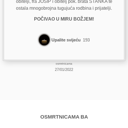
obitelji, fra JOSIP i obitelj pok. brata STANKA te
ostala mnogobrojna tugujuća rodbina i prijatelji.
POČIVAO U MIRU BOŽJEM!
Upalite svijeću
193
osmrtnicama
27/01/2022
OSMRTNICAMA BA