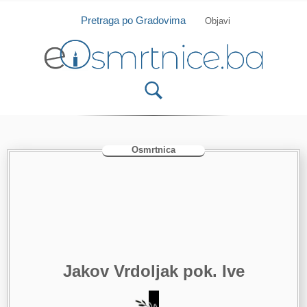
Isprobajte našu Android i IOS aplikaciju
Otvori
Pretraga po Gradovima
Objavi
Osmrtnica
Jakov Vrdoljak pok. Ive