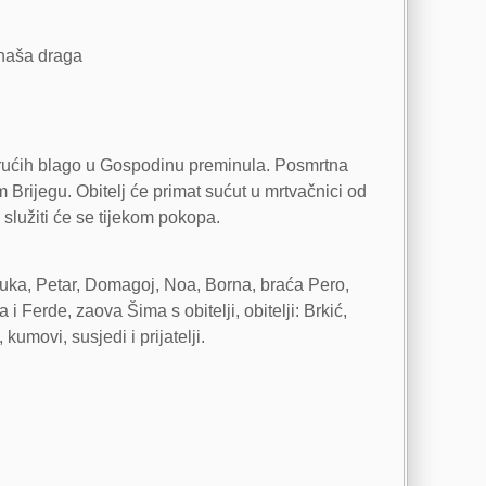
 naša draga
umirućih blago u Gospodinu preminula. Posmrtna
Brijegu. Obitelj će primat sućut u mrtvačnici od
služiti će se tijekom pokopa.
 Luka, Petar, Domagoj, Noa, Borna, braća Pero,
 i Ferde, zaova Šima s obitelji, obitelji: Brkić,
umovi, susjedi i prijatelji.