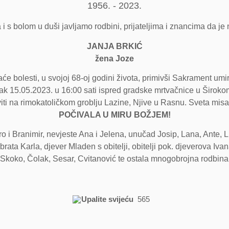
1956. - 2023.
 i s bolom u duši javljamo rodbini, prijateljima i znancima da je
JANJA BRKIĆ
žena Joze
aće bolesti, u svojoj 68-oj godini života, primivši Sakrament 
 15.05.2023. u 16:00 sati ispred gradske mrtvačnice u Širokom 
iti na rimokatoličkom groblju Lazine, Njive u Rasnu. Sveta misa 
POČIVALA U MIRU BOŽJEM!
iro i Branimir, nevjeste Ana i Jelena, unučad Josip, Lana, Ante,
brata Karla, djever Mladen s obitelji, obitelji pok. djeverova Ivana
 Skoko, Čolak, Sesar, Cvitanović te ostala mnogobrojna rodbina, k
Upalite svijeću
565