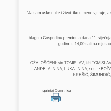
”Ja sam uskrsnuće i život: tko u mene vjeruje, ak
blago u Gospodinu preminula dana 11. siječnja 
godine u 14,00 sati na mjesnom
OŽALOŠĆENI: sin TOMISLAV, kći TOMISLAVKA
ANĐELA, NINA, LUKA i NINA, sestre BOŽA i V
KREŠIĆ, ŠIMUNDIĆ, R
Isprintaj Osmrtnicu