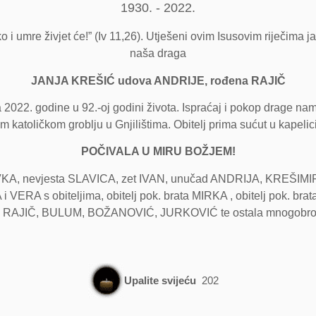
1930. - 2022.
o i umre živjet će!” (Iv 11,26). Utješeni ovim Isusovim riječima ja
naša draga
JANJA KREŠIĆ udova ANDRIJE, rođena RAJIČ
2022. godine u 92.-oj godini života. Ispraćaj i pokop drage nam
 katoličkom groblju u Gnjilištima. Obitelj prima sućut u kapelici
POČIVALA U MIRU BOŽJEM!
, nevjesta SLAVICA, zet IVAN, unučad ANDRIJA, KREŠIMIR, 
ERA s obiteljima, obitelj pok. brata MIRKA , obitelj pok. brat
AJIČ, BULUM, BOŽANOVIĆ, JURKOVIĆ te ostala mnogobrojna r
Upalite svijeću
202