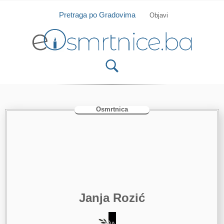
Isprobajte našu Android i IOS aplikaciju
Otvori
Pretraga po Gradovima
Objavi
Osmrtnica
Janja Rozić