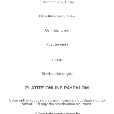
Osmrtnic Siroki Brijeg
Osmrtnicama Ljubuški
Osmrtnic Livno
Posušje umrli
Kontakt
Bioklimatske pergole
PLATITE ONLINE PAYPALOM
Svoju online kupovinu na osmrtnicama ba obavljate sigurno
zahvaljujući najvišim standardima sigurnosti.
© Copyright osmrtnicama.ba