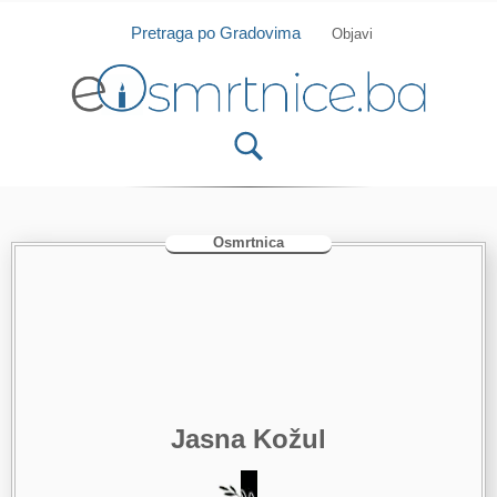
Isprobajte našu Android i IOS aplikaciju
Otvori
Pretraga po Gradovima
Objavi
Osmrtnica
Jasna Kožul