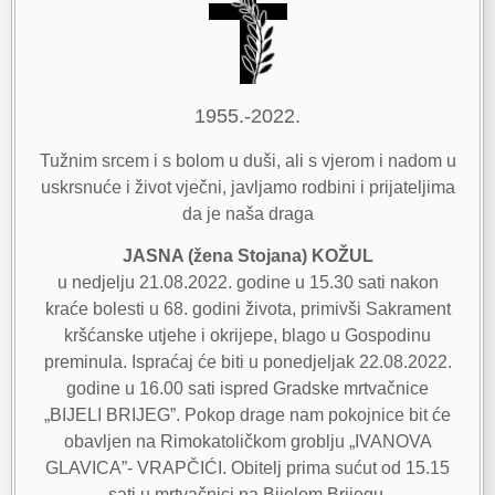
1955.-2022.
Tužnim srcem i s bolom u duši, ali s vjerom i nadom u
uskrsnuće i život vječni, javljamo rodbini i prijateljima
da je naša draga
JASNA (žena Stojana) KOŽUL
u nedjelju 21.08.2022. godine u 15.30 sati nakon
kraće bolesti u 68. godini života, primivši Sakrament
kršćanske utjehe i okrijepe, blago u Gospodinu
preminula. Ispraćaj će biti u ponedjeljak 22.08.2022.
godine u 16.00 sati ispred Gradske mrtvačnice
„BIJELI BRIJEG”. Pokop drage nam pokojnice bit će
obavljen na Rimokatoličkom groblju „IVANOVA
GLAVICA”- VRAPČIĆI. Obitelj prima sućut od 15.15
sati u mrtvačnici na Bijelom Brijegu.