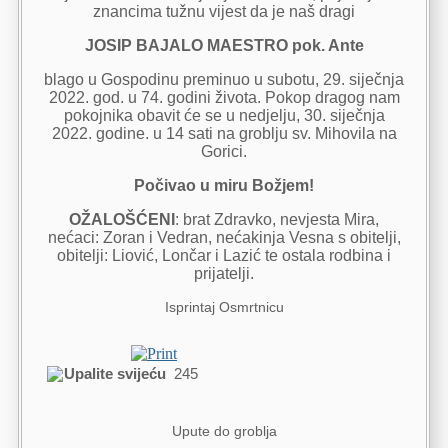
znancima tužnu vijest da je naš dragi
JOSIP BAJALO MAESTRO pok. Ante
blago u Gospodinu preminuo u subotu, 29. siječnja
2022. god. u 74. godini života. Pokop dragog nam
pokojnika obavit će se u nedjelju, 30. siječnja
2022. godine. u 14 sati na groblju sv. Mihovila na
Gorici.
Počivao u miru Božjem!
OŽALOŠĆENI
: brat Zdravko, nevjesta Mira,
nećaci: Zoran i Vedran, nećakinja Vesna s obitelji,
obitelji: Liović, Lončar i Lazić te ostala rodbina i
prijatelji.
Isprintaj Osmrtnicu
Upalite svijeću
245
Upute do groblja