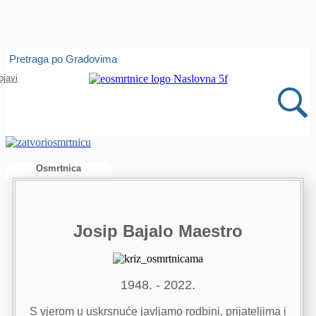
Isprobajte našu Android i IOS aplikaciju
Pretraga po Gradovima
Otvori
bjavi
Osmrtnica
Josip Bajalo Maestro
1948. - 2022.
S vjerom u uskrsnuće javljamo rodbini, prijateljima i