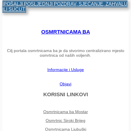
POŠALJI POSLJEDNJI POZDRAV, SJEĆANJE, ZAHVALU
ILI SUĆUT
OSMRTNICAMA BA
Cilj portala osmrtnicama ba je da stvorimo centralizirano mjesto
osmrtnica od naših voljenih.
Informacije i Usluge
Objavi
KORISNI LINKOVI
Osmrtnicama ba Mostar
Osmrtnic Siroki Brijeg
Osmrtnicama Ljubuški