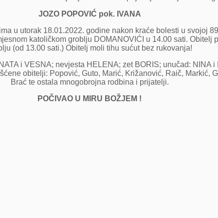
JOZO POPOVIĆ pok. IVANA
a u utorak 18.01.2022. godine nakon kraće bolesti u svojoj 89
mjesnom katoličkom groblju DOMANOVIĆI u 14.00 sati. Obitelj pr
lju (od 13.00 sati.) Obitelj moli tihu sućut bez rukovanja!
ATA i VESNA; nevjesta HELENA; zet BORIS; unučad: NINA i MAK
ene obitelji: Popović, Guto, Marić, Križanović, Raič, Markić, G
Brać te ostala mnogobrojna rodbina i prijatelji.
POČIVAO U MIRU BOŽJEM !