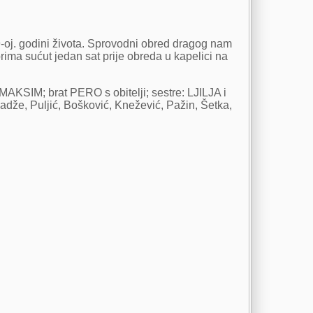
-oj. godini života. Sprovodni obred dragog nam
ima sućut jedan sat prije obreda u kapelici na
SIM; brat PERO s obitelji; sestre: LJILJA i
adže, Puljić, Bošković, Knežević, Pažin, Šetka,