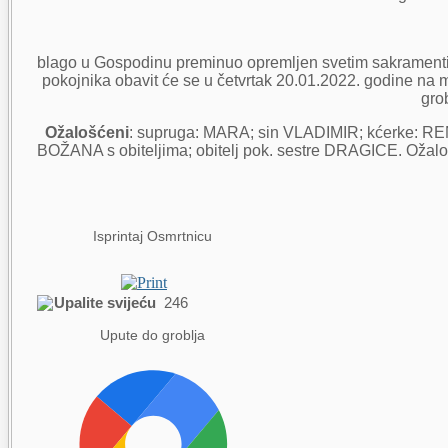
blago u Gospodinu preminuo opremljen svetim sakramentim
pokojnika obavit će se u četvrtak 20.01.2022. godine na 
grob
Ožalošćeni
: supruga: MARA; sin VLADIMIR; kćerke: REN
BOŽANA s obiteljima; obitelj pok. sestre DRAGICE. Ožalošć
Isprintaj Osmrtnicu
Upalite svijeću
246
Upute do groblja