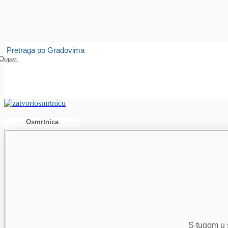
Isprobajte našu Android i IOS aplikaciju
Otvori
Pretraga po Gradovima
Objavi
Osmrtnica
S tugom u s