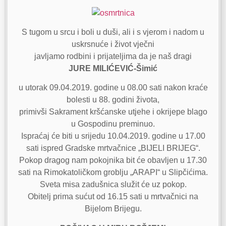
S tugom u srcu i boli u duši, ali i s vjerom i nadom u
uskrsnuće i život vječni
javljamo rodbini i prijateljima da je naš dragi
JURE MILIĆEVIĆ-Šimić
u utorak 09.04.2019. godine u 08.00 sati nakon kraće
bolesti u 88. godini života,
primivši Sakrament kršćanske utjehe i okrijepe blago
u Gospodinu preminuo.
Ispraćaj će biti u srijedu 10.04.2019. godine u 17.00
sati ispred Gradske mrtvačnice „BIJELI BRIJEG“.
Pokop dragog nam pokojnika bit će obavljen u 17.30
sati na Rimokatoličkom groblju „ARAPI“ u Slipčićima.
Sveta misa zadušnica služit će uz pokop.
Obitelj prima sućut od 16.15 sati u mrtvačnici na
Bijelom Brijegu.