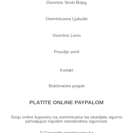
Osmrtnic Siroki Brijeg
Osmrtnicama Ljubuški
Osmrtnic Livno
Posušje umrli
Kontakt
Bioklimatske pergole
PLATITE ONLINE PAYPALOM
Svoju online kupovinu na osmrtnicama ba obavljate sigurno
zahvaljujući najvišim standardima sigurnosti.
© Copyright osmrtnicama.ba