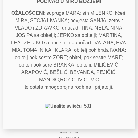
POČIVAO U MIRU BOŽJEM!
OŽALOŠĆENI
: supruga MARA; sin MILENKO; kćeri:
MIRA, STOJA i IVANKA; nevjesta SANJA; zetovi:
VLADO i ZDRAVKO; unučad: TINA, NELA, NINA,
JOSIPA sa obitelji; JERKO sa obitelji; MARTINA,
LEA i ŽELJKO sa obitelji; praunučad: IVA, ANA, EVA,
MIA, TOMA, NIKA i KLARA; obitelj pok.brata IVANA;
obitelj pok.sestre ZORE; obitelj pok.sestre MARE;
obitelj pok.šure BRANKA; obitelji: MILIĆEVIĆ,
ARAPOVIĆ, BEŠLIĆ, BEVANDA, PEJIČIĆ,
MANDIĆ,ROZIĆ, IVIĆEVIĆ
te ostala mnogobrojna rodbina i prijatelji.
Upalite svijeću
531
osmrtnicama