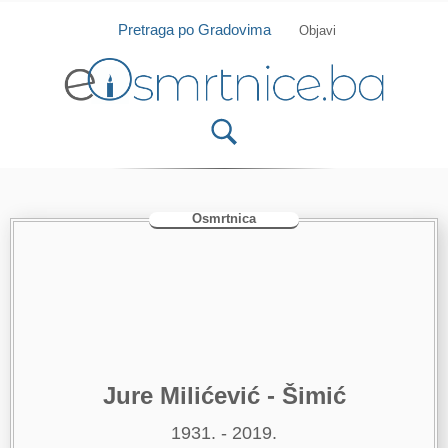
Isprobajte našu Android i IOS aplikaciju
Otvori
Pretraga po Gradovima
Objavi
Osmrtnica
Jure Milićević - Šimić
1931. - 2019.