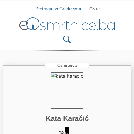
Isprobajte našu Android i IOS aplikaciju
Otvori
Pretraga po Gradovima
Objavi
Osmrtnica
Kata Karačić