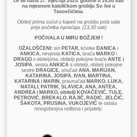
će se dana 17. siječnja 2025. godine u 14,00 sati
na mjesnom katoličkom groblju Sv. Ive u
Tasovčićima.
Obitelj prima sućut u kapeli na groblju pola sata
prije početka ispraćaja. (13,30 sati)
POČIVALA U MIRU BOŽJEM !
OŽALOŠĆENI:
sin
PETAR,
kćerke
DANICA
i
ANKICA,
nevjesta
KATICA,
braća
MARKO
i
DRAGO
s obiteljima, obitelji pokojne braće
ANTE i
JOSIPA
, sestra
ANKICA
s obitelji, obitelj pokojne
sestre
DRAGICE,
unučad
ANA, MARIJAN,
KATARINA, JOSIPA, IVAN,
MARTINA,
KATARINA i MARIN
, praunučad
MARKO, LUKA,
NATALI, PATRIK, SLAVICA, ANA, ANTEA,
ANDREA i MARKO
,
obitelji KOVAČEVIĆ, TULE,
PETROVIĆ, BREKALO, RAJIČ, RADIĆ, JELČIĆ,
ŠAKOTA, PRUSINA, VUKOJEVIĆ
te ostala
mnogobrojna rodbina i prijatelji.