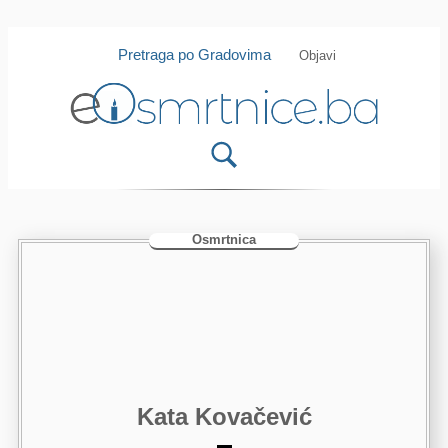
Isprobajte našu Android i IOS
Otvori
aplikaciju
Pretraga po Gradovima
Objavi
Osmrtnica
Kata Kovačević