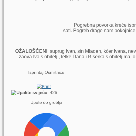
Pogrebna povorka kreće ispr
sati. Pogreb drage nam pokojnice o
OŽALOŠĆENI
: suprug Ivan, sin Mladen, kćer Ivana, nev
zaova Iva s obitelji, tetke Dana i Biserka s obiteljima, o
Isprintaj Osmrtnicu
Upalite svijeću
426
Upute do groblja