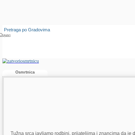
Isprobajte našu Android i IOS aplikaciju
Otvori
Pretraga po Gradovima
Objavi
Osmrtnica
Tužna srca javljamo rodbini, prijateljima i znancima da je