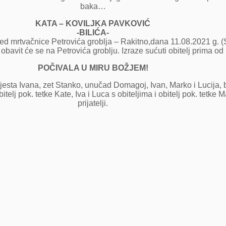
baka…
KATA – KOVILJKA PAVKOVIĆ
-BILIĆA-
ed mrtvačnice Petrovića groblja – Rakitno,dana 11.08.2021 g. 
bavit će se na Petrovića groblju. Izraze sućuti obitelj prima od 
POČIVALA U MIRU BOŽJEM!
jesta Ivana, zet Stanko, unučad Domagoj, Ivan, Marko i Lucija, bra
bitelj pok. tetke Kate, Iva i Luca s obiteljima i obitelj pok. tetk
prijatelji.