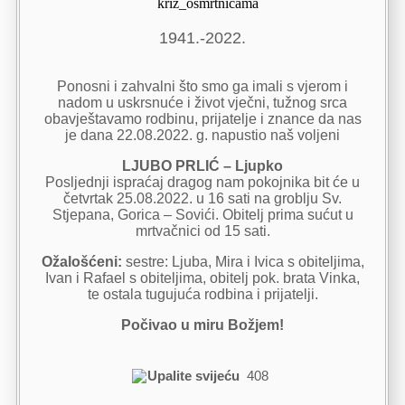
1941.-2022.
Ponosni i zahvalni što smo ga imali s vjerom i
nadom u uskrsnuće i život vječni, tužnog srca
obavještavamo rodbinu, prijatelje i znance da nas
je dana 22.08.2022. g. napustio naš voljeni
LJUBO PRLIĆ – Ljupko
Posljednji ispraćaj dragog nam pokojnika bit će u
četvrtak 25.08.2022. u 16 sati na groblju Sv.
Stjepana, Gorica – Sovići. Obitelj prima sućut u
mrtvačnici od 15 sati.
Ožalošćeni:
sestre: Ljuba, Mira i Ivica s obiteljima,
Ivan i Rafael s obiteljima, obitelj pok. brata Vinka,
te ostala tugujuća rodbina i prijatelji.
Počivao u miru Božjem!
Upalite svijeću
408