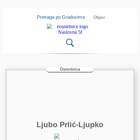
Isprobajte našu Android i IOS
Otvori
aplikaciju
Pretraga po Gradovima
Objavi
Osmrtnica
Ljubo Prlić-Ljupko