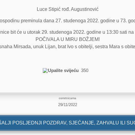
Luce Stipić rođ. Augustinović
ospodinu preminula dana 27. studenoga 2022. godine u 73. godi
nice bit će u utorak 29. studenoga 2022. godine u 13:30 sati na 
POČIVALA U MIRU BOŽJEM!
aha Mirsada, unuk Lijan, brat Ivo s obitelji, sestra Mara s obitelji
Upalite svijeću
350
osmrtnicama
29/11/2022
ALJI POSLJEDNJI POZDRAV, SJEĆANJE, ZAHVALU ILI S