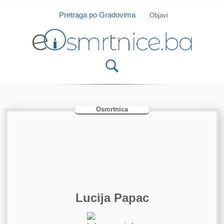
Isprobajte našu Android i IOS aplikaciju
Otvori
Pretraga po Gradovima
Objavi
Osmrtnica
Lucija Papac