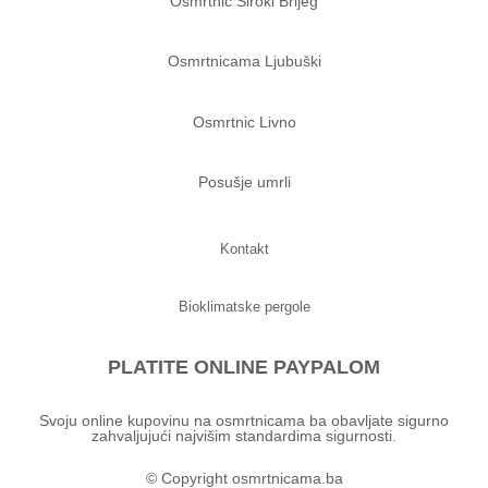
Osmrtnic Siroki Brijeg
Osmrtnicama Ljubuški
Osmrtnic Livno
Posušje umrli
Kontakt
Bioklimatske pergole
PLATITE ONLINE PAYPALOM
Svoju online kupovinu na osmrtnicama ba obavljate sigurno
zahvaljujući najvišim standardima sigurnosti.
© Copyright osmrtnicama.ba