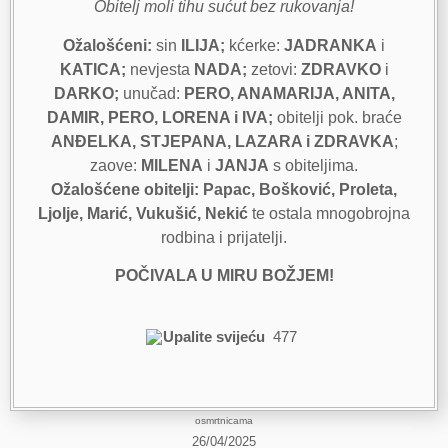
Obitelj moli tihu sućut bez rukovanja!
Ožalošćeni:
sin
ILIJA;
kćerke:
JADRANKA
i
KATICA;
nevjesta
NADA;
zetovi:
ZDRAVKO
i
DARKO;
unučad:
PERO, ANAMARIJA, ANITA,
DAMIR, PERO, LORENA i IVA;
obitelji pok. braće
ANĐELKA, STJEPANA, LAZARA i ZDRAVKA
;
zaove:
MILENA
i
JANJA
s obiteljima.
Ožalošćene obitelji: Papac, Bošković, Proleta,
Ljolje, Marić, Vukušić, Nekić
te ostala mnogobrojna
rodbina i prijatelji.
POČIVALA U MIRU BOŽJEM!
Upalite svijeću
477
osmrtnicama
26/04/2025