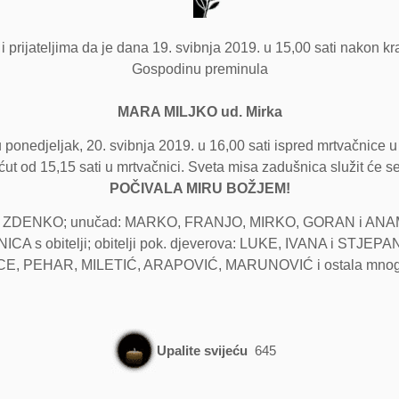
 prijateljima da je dana 19. svibnja 2019. u 15,00 sati nakon kra
Gospodinu preminula
MARA MILJKO ud. Mirka
ponedjeljak, 20. svibnja 2019. u 16,00 sati ispred mrtvačnice u
ćut od 15,15 sati u mrtvačnici. Sveta misa zadušnica služit će se
POČIVALA MIRU BOŽJEM!
t ZDENKO; unučad: MARKO, FRANJO, MIRKO, GORAN i ANAMARIJA
CA s obitelji; obitelji pok. djeverova: LUKE, IVANA i STJEPANA;
 PEHAR, MILETIĆ, ARAPOVIĆ, MARUNOVIĆ i ostala mnogobroj
Upalite svijeću
645