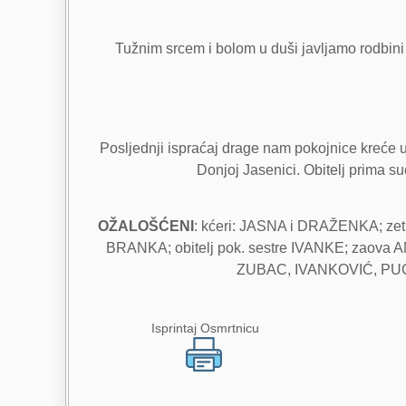
Tužnim srcem i bolom u duši javljamo rodbini i
Posljednji ispraćaj drage nam pokojnice kreće u 
Donjoj Jasenici. Obitelj prima su
OŽALOŠĆENI
: kćeri: JASNA i DRAŽENKA; ze
BRANKA; obitelj pok. sestre IVANKE; zaova ANI
ZUBAC, IVANKOVIĆ, PUCE,
Isprintaj Osmrtnicu