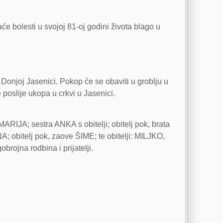
će bolesti u svojoj 81-oj godini života blago u
 Donjoj Jasenici. Pokop će se obaviti u groblju u
 poslije ukopa u crkvi u Jasenici.
; sestra ANKA s obitelji; obitelj pok, brata
 obitelj pok, zaove ŠIME; te obitelji: MILJKO,
na rodbina i prijatelji.