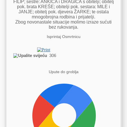
FILIP; sestre: ANKICA i DRAGICA s obitelji; obitelj
pok. brata KREŠE; obitelji pok. sestara: MILE i
JANJE; obitelj pok. djevera ŽARKE; te ostala
mnogobrojna rodbina i prijatelji.
Zbog novonastale situacije molimo izraze sućuti
bez rukovanja.
Isprintaj Osmrtnicu
Upalite svijeću
306
Upute do groblja