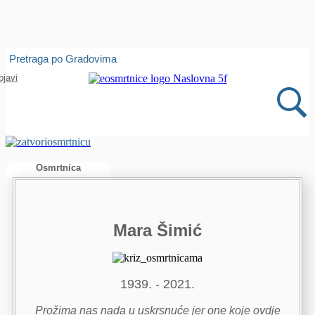
Isprobajte našu Android i IOS aplikaciju
Pretraga po Gradovima
Otvori
bjavi
Osmrtnica
Mara Šimić
1939. - 2021.
Prožima nas nada u uskrsnuće jer one koje ovdje