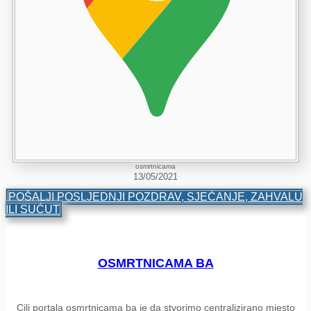
osmrtnicama
13/05/2021
POŠALJI POSLJEDNJI POZDRAV, SJEĆANJE, ZAHVALU
ILI SUĆUT
OSMRTNICAMA BA
Cilj portala osmrtnicama ba je da stvorimo centralizirano mjesto