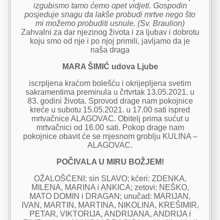
izgubismo tamo ćemo opet vidjeti. Gospodin
posjeduje snagu da lakše probudi mrtve nego što
mi možemo probuditi usnule. (Sv. Braulion)
Zahvalni za dar njezinog života i za ljubav i dobrotu
koju smo od nje i po njoj primili, javljamo da je
naša draga
MARA ŠIMIĆ udova Ljube
iscrpljena kraćom bolešću i okrijepljena svetim
sakramentima preminula u črtvrtak 13.05.2021. u
83. godini života. Sprovod drage nam pokojnice
kreće u subotu 15.05.2021. u 17.00 sati ispred
mrtvačnice ALAGOVAC. Obitelj prima sućut u
mrtvačnici od 16.00 sati. Pokop drage nam
pokojnice obavit će se mjesnom groblju KULINA –
ALAGOVAC.
POČIVALA U MIRU BOŽJEM!
OŽALOŠĆENI: sin SLAVO; kćeri: ZDENKA,
MILENA, MARINA i ANKICA; zetovi: NEŠKO,
MATO DOMIN i DRAGAN; unučad: MARIJAN,
IVAN, MARTIN, MARTINA, NIKOLINA, KREŠIMIR,
PETAR, VIKTORIJA, ANDRIJANA, ANDRIJA i